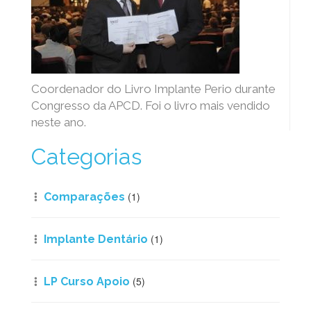
Coordenador do Livro Implante Perio durante
Congresso da APCD. Foi o livro mais vendido
neste ano.
Categorias
(1)
Comparações
(1)
Implante Dentário
(5)
LP Curso Apoio