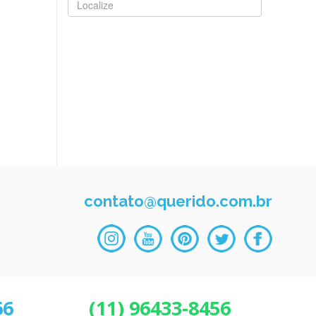
contato@querido.com.br
66
(11) 96433-8456