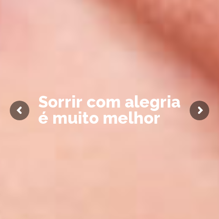
S
o
r
r
i
r
c
o
m
a
l
e
g
r
i
a
é
m
u
i
t
o
m
e
l
h
o
r