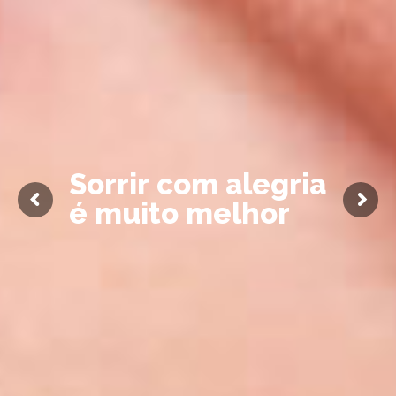
S
o
r
r
i
r
c
o
m
a
l
e
g
r
i
a
é
m
u
i
t
o
m
e
l
h
o
r