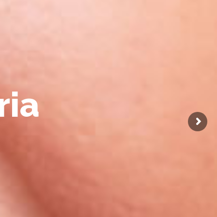
r
i
a