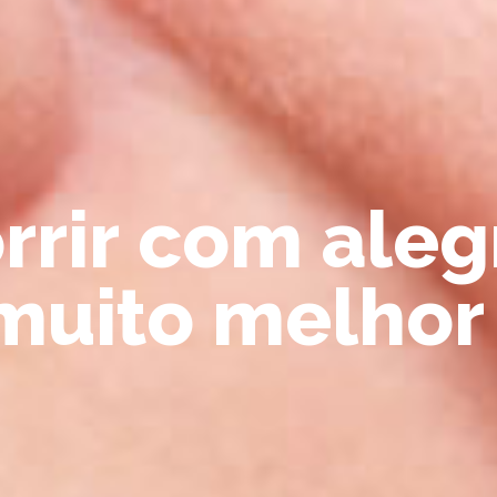
o
r
r
i
r
c
o
m
a
l
e
g
m
u
i
t
o
m
e
l
h
o
r