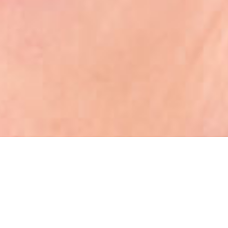
Seja bem vindo (a)!