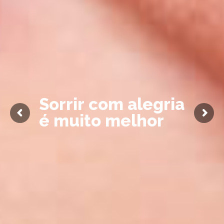
S
o
r
r
i
r
c
o
m
a
l
e
g
r
i
a
é
m
u
i
t
o
m
e
l
h
o
r