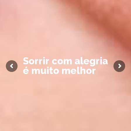
S
o
r
r
i
r
c
o
m
a
l
e
g
r
i
a
é
m
u
i
t
o
m
e
l
h
o
r